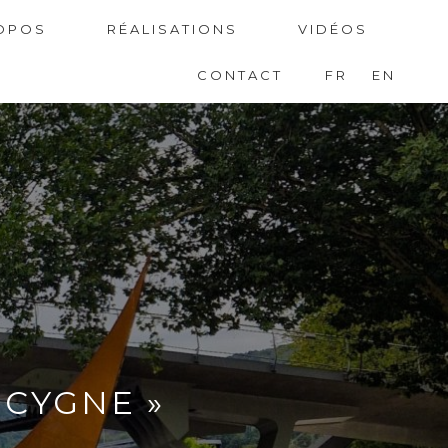
OPOS
RÉALISATIONS
VIDÉOS
CONTACT
FR
EN
 CYGNE »