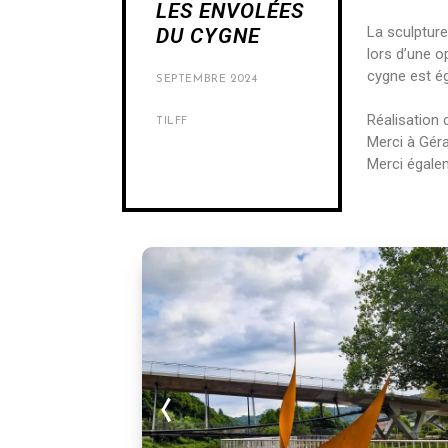
LES ENVOLÉES
La sculpture
DU CYGNE
lors d’une o
cygne est ég
SEPTEMBRE 2024
Réalisation 
TILFF
Merci à Géra
Merci égalem